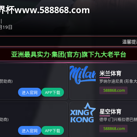
网首页-九游(中国)
九游游戏官网首页-九游(中国
产品优势