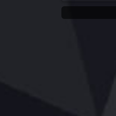
专业生产HDPE、A
产品优势
01